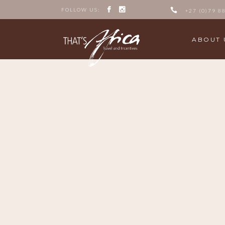
FOLLOW US:
+27 (0)79 8
ABOUT 