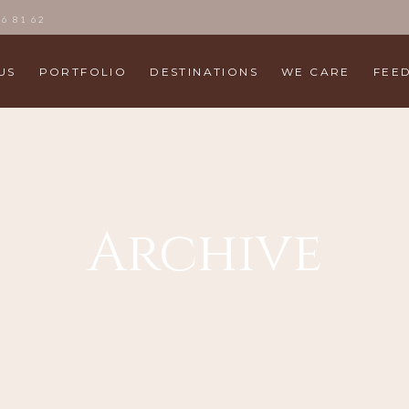
86 81 62
US
PORTFOLIO
DESTINATIONS
WE CARE
FEE
Archive