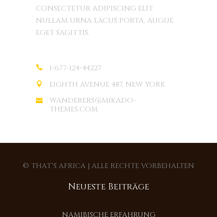
CONSECTETUR ADIPISCING ELIT.
NULLAM URNA LACUS PORTA, AUGUE
EGET SAGITTIS.
1-677-124-44227
EIGHTH AVENUE 487, NEW YORK
WANDERERS@MIKADO-
THEMES.COM
© THAT'S AFRICA | ALLE RECHTE VORBEHALTEN
Neueste Beiträge
NAMIBISCHE ERFAHRUNG